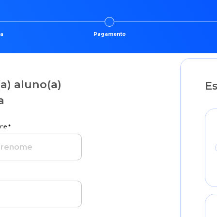
ta
Pagamento
a) aluno(a)
Es
a
me *