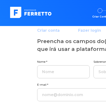
Criar Con
Criar conta
Fazer login
Preencha os campos do(
que irá usar a plataform
Nome *
Sobreno
E-mail *