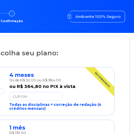
Ambiente 100% Seguro
Confirmação
colha seu plano:
RECOMENDADO
4 meses
12x de R$ 32,00 ou
R$ 384,00
ou
R$ 364,80
no PIX à vista
Todas as disciplinas + correção de redação (4
créditos mensais)
1 mês
R$ 139,90